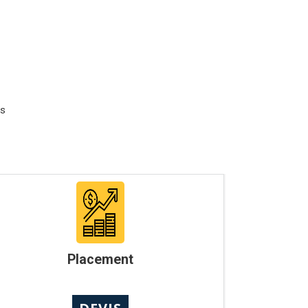
es
Placement